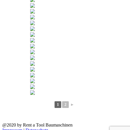
1
2
►
@2020 by Rent a Tool Baumaschinen